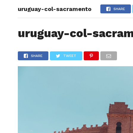
uruguay-col-sacramento
ARTÍCU
SHARE
uruguay-col-sacra
SHARE
TWEET