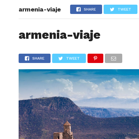
armenia-viaje
ARTÍCU
SHARE
TWEET
armenia-viaje
SHARE
TWEET