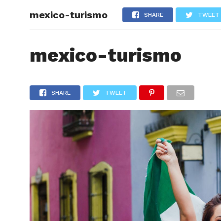
mexico-turismo
ARTÍCU
SHARE
TWEET
mexico-turismo
SHARE
TWEET