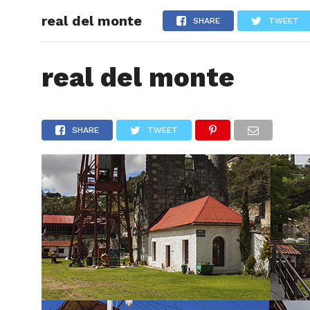
real del monte
ARTÍCU
SHARE
TWEET
real del monte
SHARE
TWEET