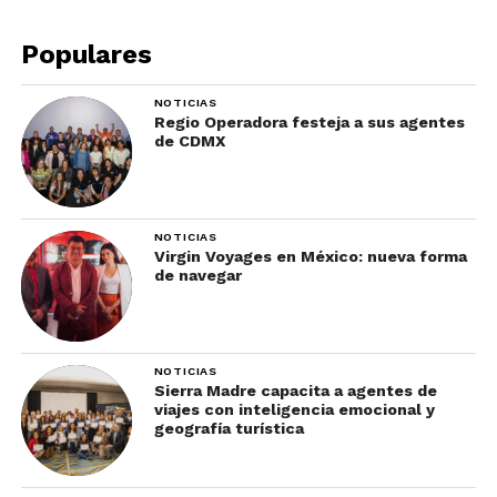
Populares
NOTICIAS
Regio Operadora festeja a sus agentes
de CDMX
NOTICIAS
Virgin Voyages en México: nueva forma
de navegar
La mejor temporada para viajar a Suiza
depende del tipo de experiencia que
busques. El verano es ideal para lagos,
caminatas, pueblos alpinos, trenes
NOTICIAS
Sierra Madre capacita a agentes de
escénicos y paisajes verdes. Es una
viajes con inteligencia emocional y
temporada hermosa, pero también muy
geografía turística
demandada en varias zonas.