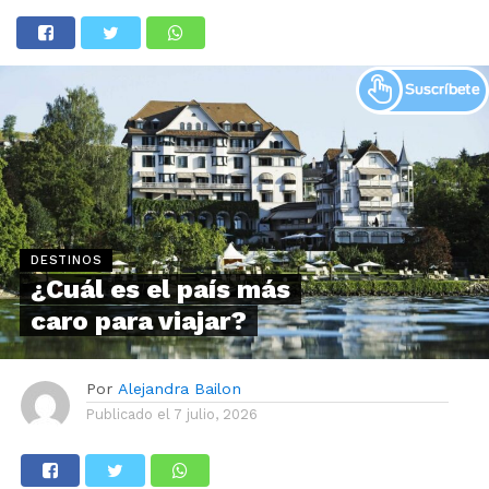
DESTINOS
¿Cuál es el país más
caro para viajar?
Por
Alejandra Bailon
Publicado el
7 julio, 2026