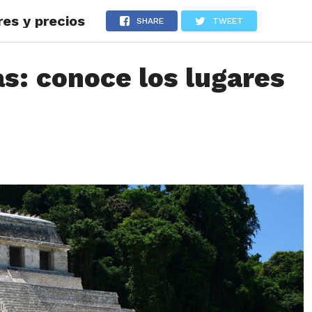
es y precios
LOS
REVIEWS
EVENTOS
GASTRONOMÍA
NOTICIAS
SHARE
TWEET
s: conoce los lugares