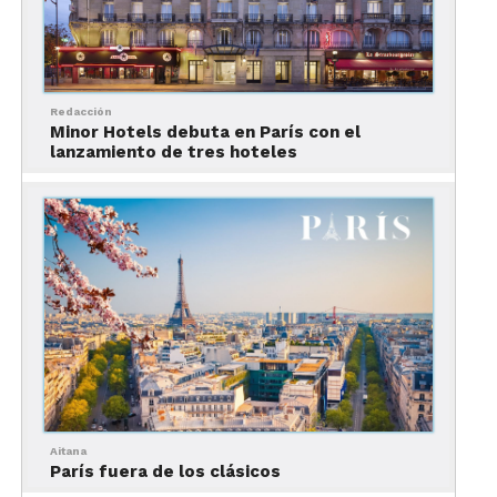
Redacción
Minor Hotels debuta en París con el
lanzamiento de tres hoteles
Aitana
París fuera de los clásicos
Viajar solo transforma porque te pone al