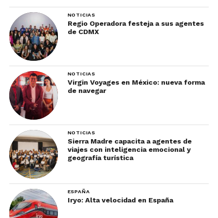
La ventaja es que tú decides en qué gastar. Puedes
NOTICIAS
ahorrar en comidas sencillas para invertir en una
Regio Operadora festeja a sus agentes
experiencia especial, elegir un hotel mejor
de CDMX
ubicado o pagar un tour que te haga sentir más
seguro. La libertad también aplica al dinero.
Mejor momento para
NOTICIAS
Virgin Voyages en México: nueva forma
de navegar
hacerlo
NOTICIAS
Sierra Madre capacita a agentes de
viajes con inteligencia emocional y
geografía turística
ESPAÑA
Iryo: Alta velocidad en España