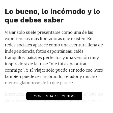
Lo bueno, lo incómodo y lo
que debes saber
Viajar solo suele presentarse como una de las
experiencias más liberadoras que existen. En
redes sociales aparece como una aventura llena de
independencia, fotos espontáneas, cafés
tranquilos, paisajes perfectos y una versión muy
inspiradora de la frase “me fui a encontrar
conmigo”. Y sí, viajar solo puede ser todo eso. Pero
también puede ser incómodo, retador y mucho
menos glamuroso de lo que parece.
Entonces, ¿qué nadie te dice de viajar solo? Que no
CONTINUAR LEYENDO
siempre se siente como libertad absoluta. A veces
se siente como responsabilidad completa. Tú
eliges el destino, el hotel, los horarios, los