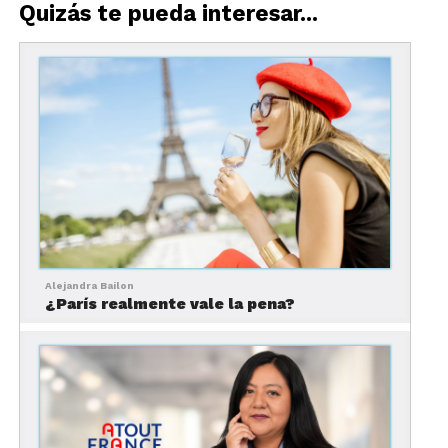
Quizás te pueda interesar...
restaurantes y las actividades. Pero también eres
quien resuelve los cambios, los miedos, los gastos,
las dudas y los momentos en los que algo no sale
como esperabas.
Viajar solo puede ser una experiencia
transformadora, pero conviene entenderla con
expectativas reales.
Viajar solo no es estar
siempre feliz
Alejandra Bailon
¿París realmente vale la pena?