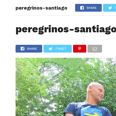
peregrinos-santiago
ARTÍCU
SHARE
peregrinos-santiag
SHARE
TWEET