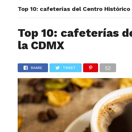
Top 10: cafeterías del Centro Históric
ARTÍCU
Top 10: cafeterías d
la CDMX
SHARE
TWEET