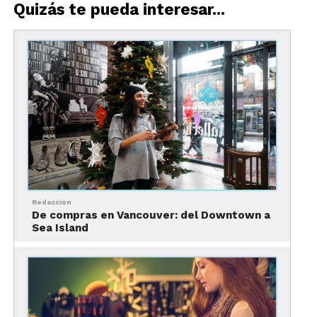
para crear improvisados mercadillos.
Quizás te pueda interesar...
Dónde comprar en
Montreal, en tiendas
locales
Redacción
De compras en Vancouver: del Downtown a
Sea Island