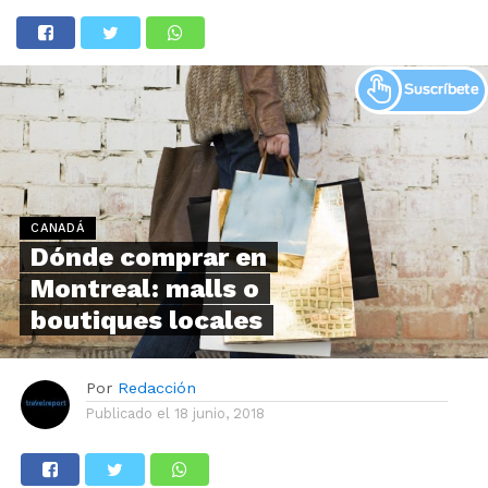
CANADÁ
Dónde comprar en
Montreal: malls o
boutiques locales
Por
Redacción
Publicado el
18 junio, 2018