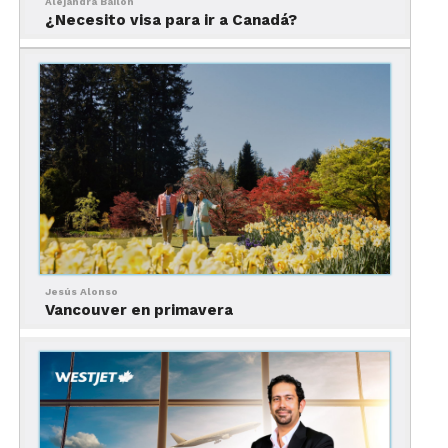
Alejandra Bailon
¿Necesito visa para ir a Canadá?
El
Boulevard Saint Laurent
es la más
representativa de ellas, con tiendas de moda que
se alternan con marcas internacionales.
Quienes quieran comprar los típicos souvenirs, el
lugar ideal es el
Vieux Montreal
, con la peatonal
Rue Saint Paul
como principal referencia.
Dónde comprar en
Montreal, en los malls
Jesús Alonso
Vancouver en primavera