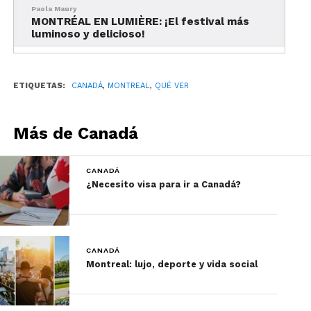
creativos chefs y suculentos productos locales y
Paola Maury
MONTRÉAL EN LUMIÈRE: ¡El festival más
de temporada, aquí la mesa siempre está servida.
luminoso y delicioso!
Explorar el Montreal
subterráneo
ETIQUETAS:
CANADÁ
,
MONTREAL
,
QUÉ VER
Más de Canadá
CANADÁ
¿Necesito visa para ir a Canadá?
CANADÁ
¿Sabías que bajo las calles y avenidas de la
Montreal: lujo, deporte y vida social
metrópoli se esconde una pequeña ciudad
subterránea? Extendiéndose por 32 kilómetros, la
red peatonal subterránea de Montreal (también