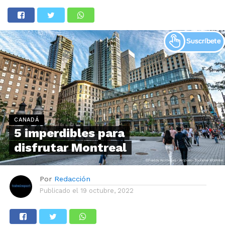
CANADÁ
5 imperdibles para
disfrutar Montreal
Por
Redacción
Publicado el
19 octubre, 2022