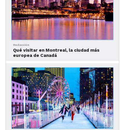
local
Redacción
Qué visitar en Montreal, la ciudad más
europea de Canadá
Otra de las experiencias imperdibles de la ciudad
es disfrutar de su fabulosa gastronomía. Montreal
es una de las grandes capitales culinarias de
Norteamérica, por su incomparable oferta de
sabores, propuestas e ingredientes. Con todo
desde afamados mercados culinarios y locales de
gran tradición hasta galardonadas propuestas de