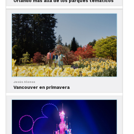
Orlando más allá de los parques temáticos
viajero perfecto disfruta de los cruceros y la
observación de ballenas. Sitio web:
www.travelalaska.com/InsidePassage
4. Parque Nacional de los
Fiordos de Kenai:
Jesús Alonso
Vancouver en primavera
Ofrece una combinación de glaciares, montañas
escarpadas y fauna salvaje. La mejor temporada
para visitar es de mayo a septiembre. El viajero