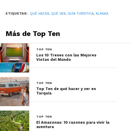
6. Denali State Park:
ETIQUETAS:
QUÉ HACER
,
QUÉ VER
,
GUÍA TURÍSTICA
,
ALASKA
Más de Top Ten
TOP TEN
Los 10 Trenes con las Mejores
Vistas del Mundo
Ofrece vistas espectaculares del monte McKinley y
TOP TEN
una amplia variedad de actividades al aire libre. La
Top Ten de qué hacer y ver en
Turquía
mejor temporada para visitar es de junio a
septiembre. El viajero ideal disfruta del
senderismo, el campamento y la observación de
vida silvestre. Sitio web:
TOP TEN
El Amazonas: 10 razones para vivir la
www.alaskastateparks.org/denali
aventura