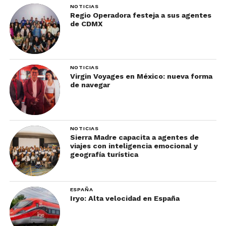
NOTICIAS
Regio Operadora festeja a sus agentes
8. Parque Nacional Katmai:
de CDMX
NOTICIAS
Virgin Voyages en México: nueva forma
de navegar
NOTICIAS
Sierra Madre capacita a agentes de
Famoso por sus osos pardos, sus paisajes
viajes con inteligencia emocional y
geografía turística
volcánicos y sus aguas termales. La mejor
temporada para visitar es de junio a septiembre. El
viajero ideal ama la fotografía de vida silvestre y
ESPAÑA
las caminatas escénicas. Sitio web:
Iryo: Alta velocidad en España
www.nps.gov/katm