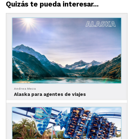
Quizás te pueda interesar...
Hogar del monte McKinley, el pico más alto de
América del Norte. La mejor temporada para
visitar es en verano, de junio a agosto. El viajero
ideal disfruta del senderismo y la vida silvestre.
Sitio web:
www.nps.gov/dena
2. Glaciar Mendenhall:
Andrea Meza
Alaska para agentes de viajes
Ubicado cerca de Juneau, la capital de Alaska, este
glaciar es impresionante. La mejor temporada para