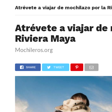
Atrévete a viajar de mochilazo por la R
ARTÍCU
Atrévete a viajar de
Riviera Maya
Mochileros.org
SHARE
TWEET