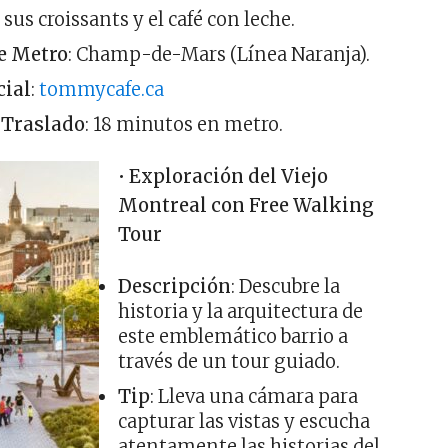
 sus croissants y el café con leche.
e Metro
: Champ-de-Mars (Línea Naranja).
cial
:
tommycafe.ca
 Traslado
: 18 minutos en metro.
•
Exploración del Viejo
Montreal con Free Walking
Tour
Descripción
: Descubre la
historia y la arquitectura de
este emblemático barrio a
través de un tour guiado.
Tip
: Lleva una cámara para
capturar las vistas y escucha
atentamente las historias del