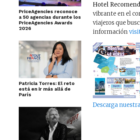
Hotel Recomen
PriceAgencies reconoce
vibrante en el co
a 50 agencias durante los
viajeros que busc
PriceAgencies Awards
2026
información
vis
Patricia Torres: El reto
está en ir más allá de
París
Descarga nuestra