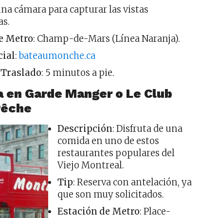
 una cámara para capturar las vistas
as.
e Metro
: Champ-de-Mars (Línea Naranja).
cial
:
bateaumonche.ca
 Traslado
: 5 minutos a pie.
 en Garde Manger o Le Club
Pêche
Descripción
: Disfruta de una
comida en uno de estos
restaurantes populares del
Viejo Montreal.
Tip
: Reserva con antelación, ya
que son muy solicitados.
Estación de Metro
: Place-