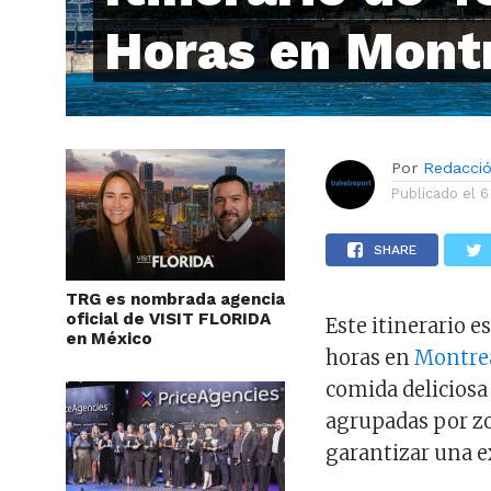
Horas en Mont
Por
Redacci
Publicado el
6
SHARE
TRG es nombrada agencia
oficial de VISIT FLORIDA
Este itinerario 
en México
horas en
Montre
comida deliciosa
agrupadas por z
garantizar una e