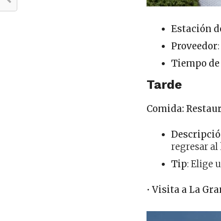
Estación d
Proveedor
:
Tiempo de
Tarde
Comida: Restaur
Descripci
regresar al
Tip
: Elige
•
Visita a La Gr