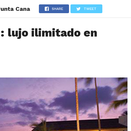
 Punta Cana
LOS
REVIEWS
EVENTOS
GASTRONOMÍA
NOTICIAS
SHARE
TWEET
 lujo ilimitado en