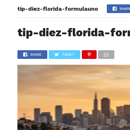
tip-diez-florida-formulauno
ARTÍCU
SHAR
tip-diez-florida-fo
SHARE
TWEET