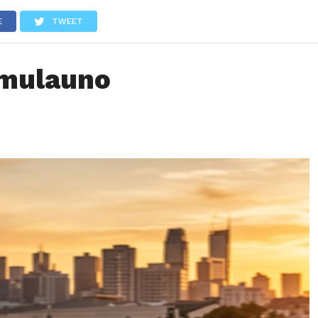
LOS
REVIEWS
EVENTOS
GASTRONOMÍA
NOTICIAS
E
TWEET
rmulauno