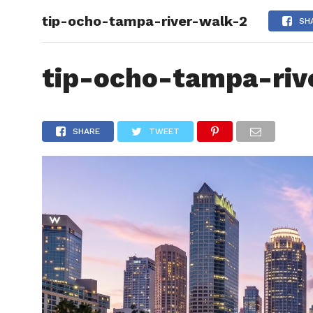
tip-ocho-tampa-river-walk-2
ARTÍCU
SH
tip-ocho-tampa-riv
SHARE
TWEET