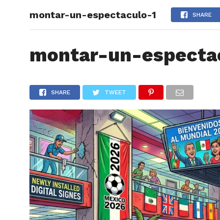
montar-un-espectaculo-1
ARTÍCU
SHARE
montar-un-especta
SHARE
TWEET