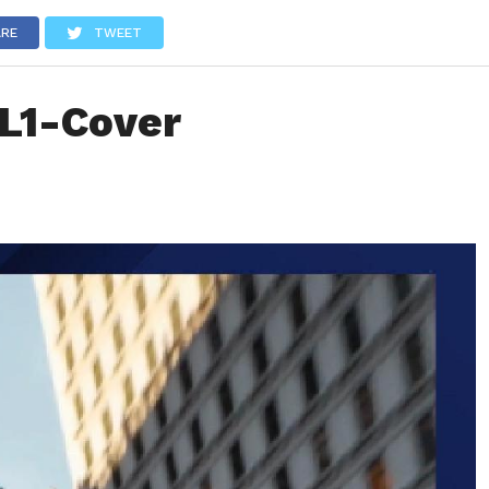
LOS
REVIEWS
EVENTOS
GASTRONOMÍA
NOTICIAS
ARE
TWEET
L1-Cover