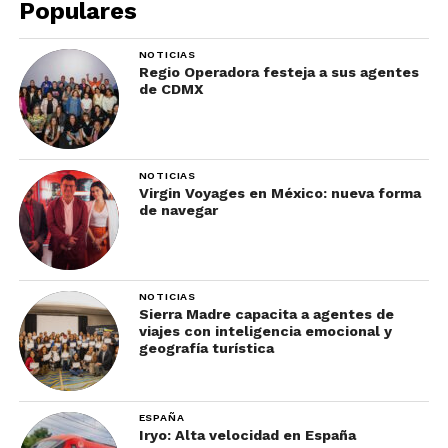
Populares
Mira nuestro video aquí.
NOTICIAS
Regio Operadora festeja a sus agentes
de CDMX
La diferencia es que antes la representación
buscaba aproximarse a la realidad. Hoy, en muchos
casos, la está superando. El turismo se está
volviendo artificial.
NOTICIAS
Virgin Voyages en México: nueva forma
de navegar
No porque los destinos no existan, sino porque la
forma en que los percibimos, los elegimos y los
experimentamos está cada vez más mediada por
contenido generado, optimizado y manipulado
NOTICIAS
digitalmente.
Sierra Madre capacita a agentes de
viajes con inteligencia emocional y
geografía turística
Y ese cambio es profundo.
El auge del contenido
ESPAÑA
Iryo: Alta velocidad en España