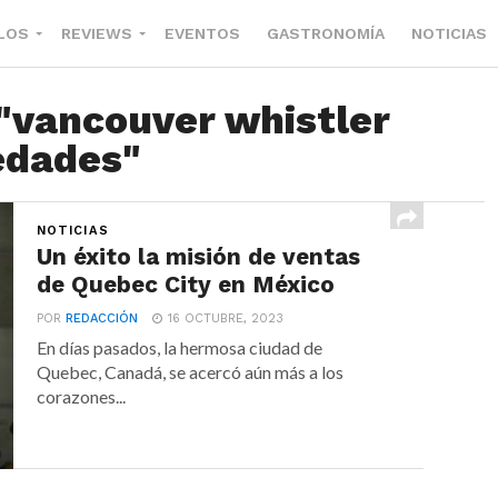
LOS
REVIEWS
EVENTOS
GASTRONOMÍA
NOTICIAS
 "vancouver whistler
edades"
NOTICIAS
Un éxito la misión de ventas
de Quebec City en México
POR
REDACCIÓN
16 OCTUBRE, 2023
En días pasados, la hermosa ciudad de
Quebec, Canadá, se acercó aún más a los
corazones...