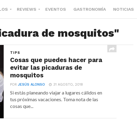
LOS
REVIEWS
EVENTOS
GASTRONOMÍA
NOTICIAS
Picadura de mosquitos"
TIPS
Cosas que puedes hacer para
evitar las picaduras de
mosquitos
POR
JESÚS ALONSO
31 AGOSTO, 2018
Si estás planeando viajar a lugares cálidos en
tus próximas vacaciones. Toma nota de las
cosas que...