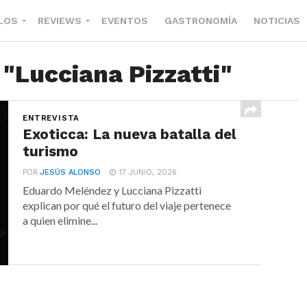
LOS
REVIEWS
EVENTOS
GASTRONOMÍA
NOTICIAS
 "Lucciana Pizzatti"
ENTREVISTA
Exoticca: La nueva batalla del
turismo
POR
JESÚS ALONSO
17 JUNIO, 2026
Eduardo Meléndez y Lucciana Pizzatti
explican por qué el futuro del viaje pertenece
a quien elimine...