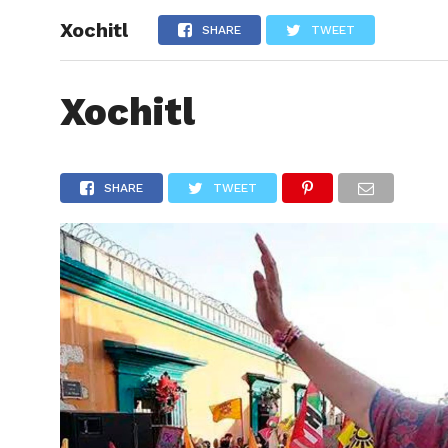
Xochitl
ARTÍCU
SHARE
TWEET
Xochitl
SHARE
TWEET