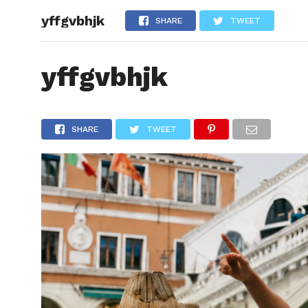
yffgvbhjk
ARTÍCU
SHARE
TWEET
yffgvbhjk
SHARE
TWEET