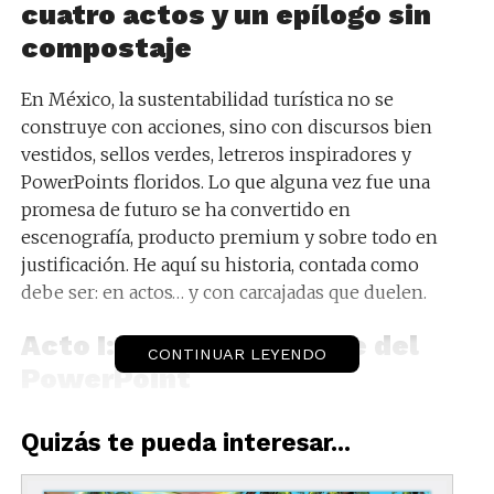
cuatro actos y un epílogo sin
compostaje
En México, la sustentabilidad turística no se
construye con acciones, sino con discursos bien
vestidos, sellos verdes, letreros inspiradores y
PowerPoints floridos. Lo que alguna vez fue una
promesa de futuro se ha convertido en
escenografía, producto premium y sobre todo en
justificación. He aquí su historia, contada como
debe ser: en actos… y con carcajadas que duelen.
Acto I: El orgasmo verde del
CONTINUAR LEYENDO
PowerPoint
Todo comenzó con un clic.
Quizás te pueda interesar...
—Necesitamos turismo sustentable —dijo alguien
en traje planchado, con aire acondicionado a 17° y