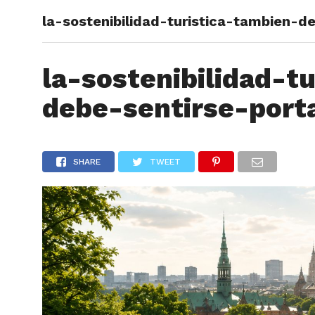
la-sostenibilidad-turistica-tambien-d
ARTÍCU
la-sostenibilidad-t
debe-sentirse-port
SHARE
TWEET