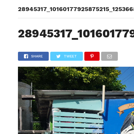
28945317_10160177925875215_125366
ARTÍCU
28945317_10160177
SHARE
TWEET