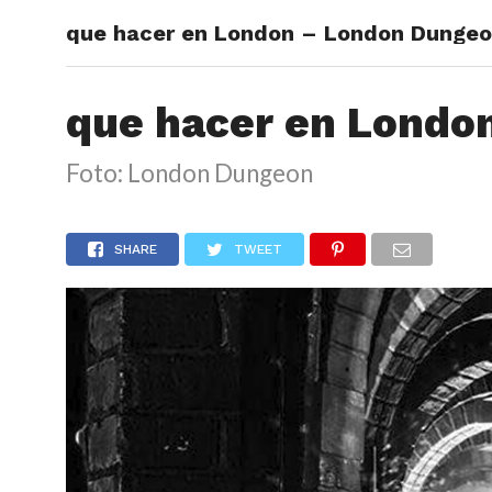
que hacer en London – London Dunge
ARTÍCU
que hacer en Londo
Foto: London Dungeon
SHARE
TWEET