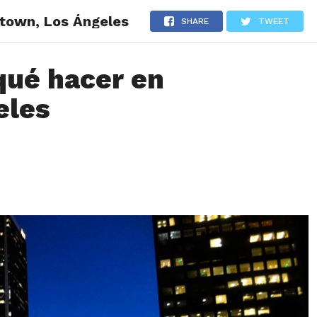
town, Los Ángeles
LOS
REVIEWS
EVENTOS
GASTRONOMÍA
NOTICIAS
SHARE
TWEET
qué hacer en
eles