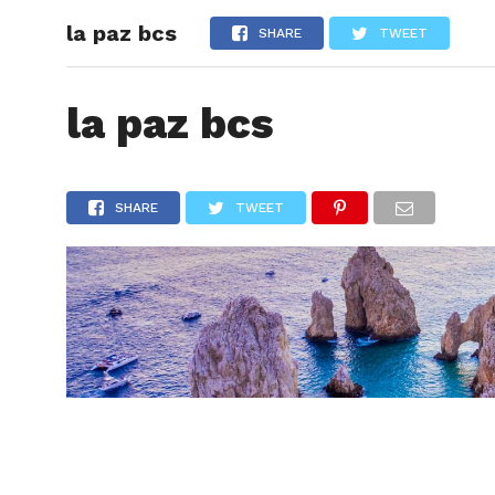
la paz bcs
ARTÍCU
SHARE
TWEET
la paz bcs
SHARE
TWEET