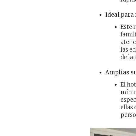
Ideal para
Este 
famil
atenc
las e
de la 
Amplias su
El ho
mínim
espec
ellas
perso