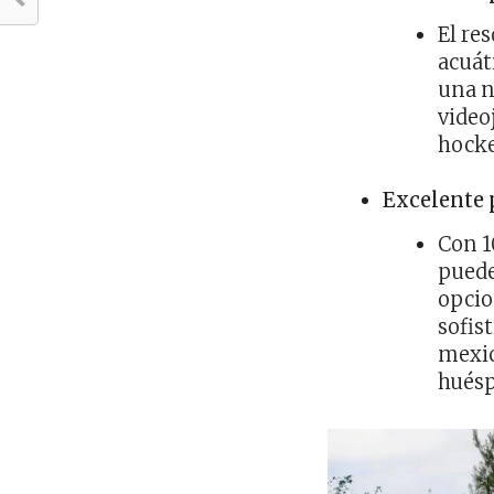
El re
acuát
una n
video
hocke
Excelente 
Con 1
puede
opcio
sofis
mexic
huésp