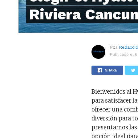
Riviera Cancu
Por
Redacci
Publicado el
6
SHARE
Bienvenidos al H
para satisfacer l
ofrecer una comb
diversión para to
presentamos las 
opción ideal para