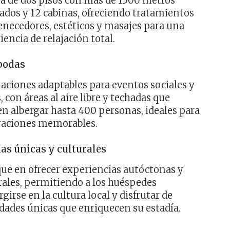
a de dos pisos con más de 1500 metros
ados y 12 cabinas, ofreciendo tratamientos
enecedores, estéticos y masajes para una
iencia de relajación total.
bodas
laciones adaptables para eventos sociales y
, con áreas al aire libre y techadas que
n albergar hasta 400 personas, ideales para
raciones memorables.
as únicas y culturales
ue en ofrecer experiencias autóctonas y
rales, permitiendo a los huéspedes
girse en la cultura local y disfrutar de
idades únicas que enriquecen su estadía.