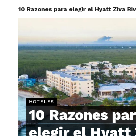
10 Razones para elegir el Hyatt Ziva Ri
ARTÍCU
HOTELES
10 Razones pa
elegir el Hyatt