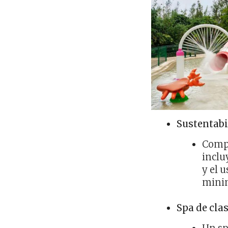
Sustentabi
Compr
inclu
y el 
minim
Spa de cla