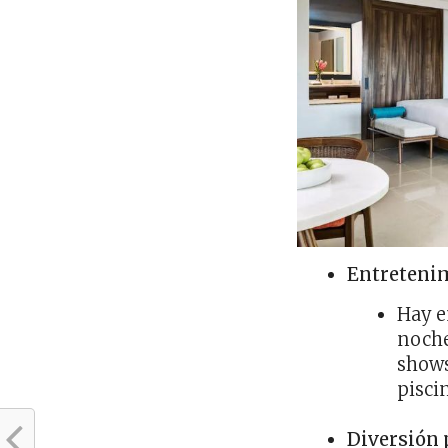
Entretenim
Hay e
noche
shows
pisci
Diversión 