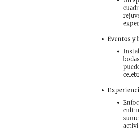
Un sp
cuadr
rejuv
exper
Eventos y 
Insta
bodas
puede
celeb
Experienci
Enfoq
cultu
sumer
activ