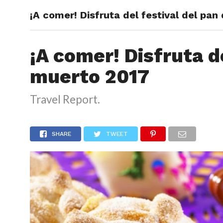
¡A comer! Disfruta del festival del pa
ARTÍCU
¡A comer! Disfruta d
muerto 2017
Travel Report.
SHARE
TWEET