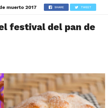
n de muerto 2017
LOS
REVIEWS
EVENTOS
GASTRONOMÍA
NOTICIAS
SHARE
TWEET
el festival del pan de