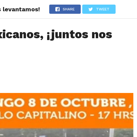
s levantamos!
LOS
REVIEWS
EVENTOS
GASTRONOMÍA
NOTICIAS
SHARE
TWEET
canos, ¡juntos nos