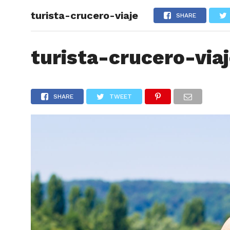
turista-crucero-viaje
ARTÍCU
SHARE
turista-crucero-via
SHARE
TWEET