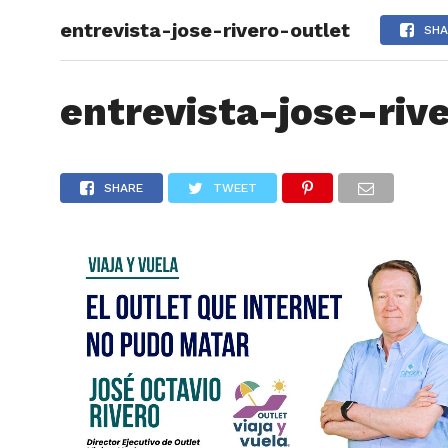
entrevista-jose-rivero-outlet
ARTÍCU
SHA
entrevista-jose-riv
SHARE
TWEET