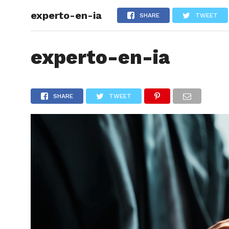
experto-en-ia
ARTÍCU
SHARE
TWEET
experto-en-ia
SHARE
TWEET