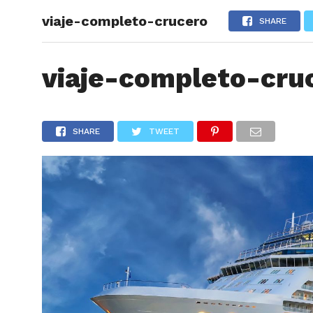
viaje-completo-crucero
ARTÍCU
SHARE
viaje-completo-cru
SHARE
TWEET