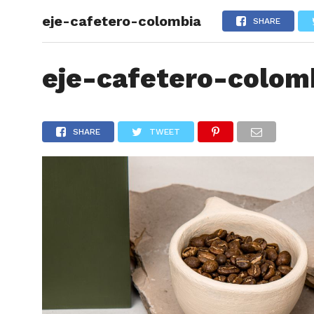
eje-cafetero-colombia
ARTÍCU
SHARE
eje-cafetero-colom
SHARE
TWEET