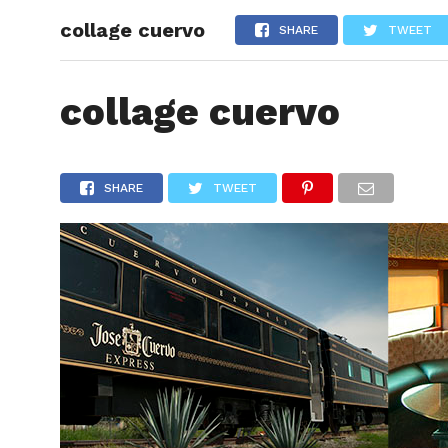
collage cuervo
ARTÍCU
SHARE
TWEET
collage cuervo
SHARE
TWEET