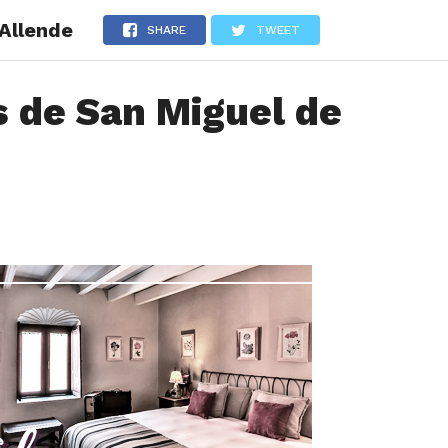
 Allende
LOS
REVIEWS
EVENTOS
GASTRONOMÍA
NOTICIAS
SHARE
TWEET
s de San Miguel de