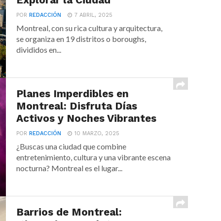
Explorar la Ciudad
POR
REDACCIÓN
7 ABRIL, 2025
Montreal, con su rica cultura y arquitectura,
se organiza en 19 distritos o boroughs,
divididos en...
Planes Imperdibles en
Montreal: Disfruta Días
Activos y Noches Vibrantes
POR
REDACCIÓN
10 MARZO, 2025
¿Buscas una ciudad que combine
entretenimiento, cultura y una vibrante escena
nocturna? Montreal es el lugar...
Barrios de Montreal: