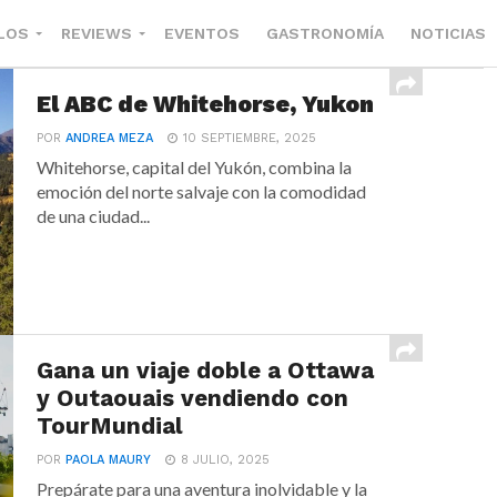
LOS
REVIEWS
EVENTOS
GASTRONOMÍA
NOTICIAS
El ABC de Whitehorse, Yukon
POR
ANDREA MEZA
10 SEPTIEMBRE, 2025
Whitehorse, capital del Yukón, combina la
emoción del norte salvaje con la comodidad
de una ciudad...
Gana un viaje doble a Ottawa
y Outaouais vendiendo con
TourMundial
POR
PAOLA MAURY
8 JULIO, 2025
Prepárate para una aventura inolvidable y la