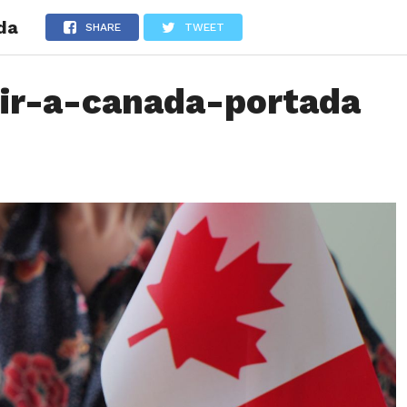
da
LOS
REVIEWS
EVENTOS
GASTRONOMÍA
NOTICIAS
SHARE
TWEET
-ir-a-canada-portada