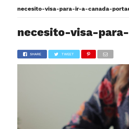
necesito-visa-para-ir-a-canada-porta
ARTÍCU
necesito-visa-para
SHARE
TWEET