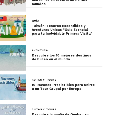
maravillas en el corazón de dos
mundos
GUÍA
Taiwán: Tesoros Escondidos y
Aventuras Únicas “Guía Esencial
para tu Inolvidable Primera Visita”
AVENTURA
Descubre los 10 mejores destinos
de buceo en el mundo
RUTAS Y TOURS
10 Razones Irresistibles para Unirte
a un Tour Grupal por Europa
RUTAS Y TOURS
Descubre la magia de Quebec en