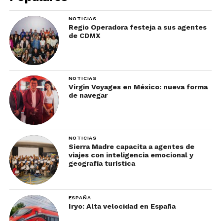
NOTICIAS
Diamante Cullinan I (“Gran
Regio Operadora festeja a sus agentes
Estrella de África”) – Torre de
de CDMX
Londres, Reino Unido
NOTICIAS
Virgin Voyages en México: nueva forma
de navegar
NOTICIAS
Sierra Madre capacita a agentes de
viajes con inteligencia emocional y
geografía turística
Este diamante incoloro de 530,2 quilates es el más
ESPAÑA
grande de su tipo en el mundo. Forma parte del
Iryo: Alta velocidad en España
Cetro Real de la monarquía británica y se exhibe