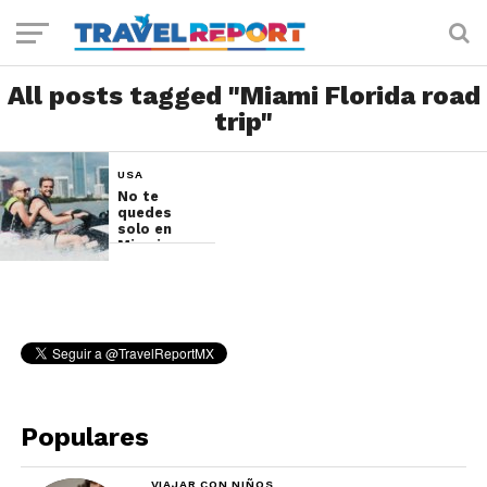
All posts tagged "Miami Florida road
trip"
USA
No te
quedes
solo en
Miami
Populares
VIAJAR CON NIÑOS