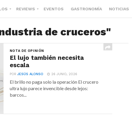
LOS
REVIEWS
EVENTOS
GASTRONOMÍA
NOTICIAS
industria de cruceros"
NOTA DE OPINIÓN
El lujo también necesita
escala
POR
JESÚS ALONSO
26 JUNIO, 2026
El brillo no paga solo la operación El crucero
ultra lujo parece invencible desde lejos:
barcos...