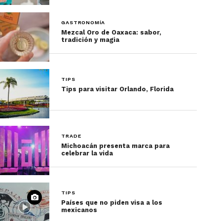
GASTRONOMÍA
Mezcal Oro de Oaxaca: sabor,
tradición y magia
TIPS
Tips para visitar Orlando, Florida
TRADE
Michoacán presenta marca para
celebrar la vida
TIPS
Países que no piden visa a los
mexicanos