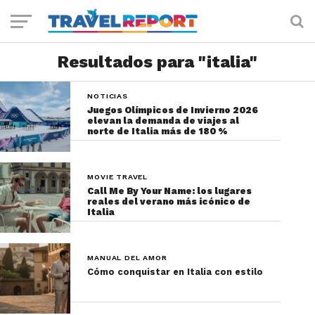
Resultados para "italia"
NOTICIAS
Juegos Olímpicos de Invierno 2026
elevan la demanda de viajes al
norte de Italia más de 180 %
MOVIE TRAVEL
Call Me By Your Name: los lugares
reales del verano más icónico de
Italia
MANUAL DEL AMOR
Cómo conquistar en Italia con estilo